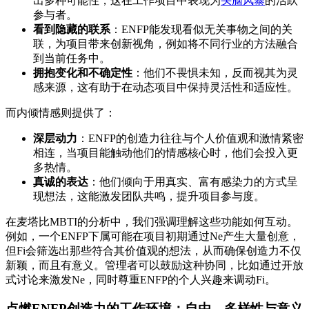
出多种可能性，这在工作项目中表现为
头脑风暴
的活跃
参与者。
看到隐藏的联系
：ENFP能发现看似无关事物之间的关
联，为项目带来创新视角，例如将不同行业的方法融合
到当前任务中。
拥抱变化和不确定性
：他们不畏惧未知，反而视其为灵
感来源，这有助于在动态项目中保持灵活性和适应性。
而内倾情感则提供了：
深层动力
：ENFP的创造力往往与个人价值观和激情紧密
相连，当项目能触动他们的情感核心时，他们会投入更
多热情。
真诚的表达
：他们倾向于用真实、富有感染力的方式呈
现想法，这能激发团队共鸣，提升项目参与度。
在麦塔比MBTI的分析中，我们强调理解这些功能如何互动。
例如，一个ENFP下属可能在项目初期通过Ne产生大量创意，
但Fi会筛选出那些符合其价值观的想法，从而确保创造力不仅
新颖，而且有意义。管理者可以鼓励这种协同，比如通过开放
式讨论来激发Ne，同时尊重ENFP的个人兴趣来调动Fi。
点燃ENFP创造力的工作环境：自由、多样性与意义