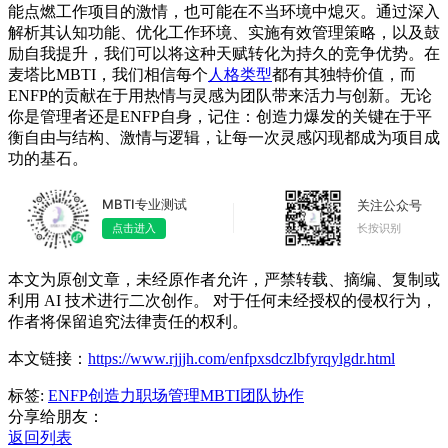
能点燃工作项目的激情，也可能在不当环境中熄灭。通过深入
解析其认知功能、优化工作环境、实施有效管理策略，以及鼓
励自我提升，我们可以将这种天赋转化为持久的竞争优势。在
麦塔比MBTI，我们相信每个
人格类型
都有其独特价值，而
ENFP的贡献在于用热情与灵感为团队带来活力与创新。无论
你是管理者还是ENFP自身，记住：创造力爆发的关键在于平
衡自由与结构、激情与逻辑，让每一次灵感闪现都成为项目成
功的基石。
MBTI专业测试
关注公众号
长按识别
点击进入
本文为原创文章，未经原作者允许，严禁转载、摘编、复制或
利用 AI 技术进行二次创作。 对于任何未经授权的侵权行为，
作者将保留追究法律责任的权利。
本文链接：
https://www.rjjjh.com/enfpxsdczlbfyrqylgdr.html
标签:
ENFP
创造力
职场管理
MBTI
团队协作
分享给朋友：
返回列表