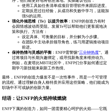
序，他们能更好地将创意落地。实操建议包括：
使用工具如任务清单或项目管理软件来跟踪进度。
定期反思过往经验，从成功和失败中学习，这能加
强Si的运用。
强化外倾思维（Te）以提升效率
：ENFP的创造力有时
会因情感波动而受阻。发展Te可以帮助他们更客观地决
策和执行。方法有：
设定具体、可衡量的目标，并分解为小步骤。
在团队中主动承担领导角色，练习用逻辑推动项目
前进。
保持热情与灵感的平衡
：ENFP需警惕“
三分钟热度
”。通
过将项目与长期兴趣绑定，或寻找新角度来维持动力。
例如，在麦塔比MBTI社区中，ENFP们分享如何通过定
期学习新技能来刷新工作热情。
最终，ENFP的创造力爆发不是一次性事件，而是一个可管理
的流程。通过理解自身人格特质并应用这些策略，他们能成为
职场中不可或缺的创新力量。
结语：让ENFP的火焰持续燃烧
ENFP下属的创造力，如同一团需要精心呵护的火焰——它既