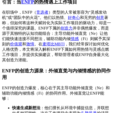
引言：当
ENFP
的热情遇上工作项目
在职场中，ENFP（
竞选者
）类型的人常被形容为“灵感发动
机”或“团队中的火花”。他们以热情、
好奇心
和无穷的
创意
著
称，但如何将这种天赋转化为实际工作项目的驱动力，却是一
个值得深究的课题。ENFP下属的
创造力
并非偶然爆发，而是
源于其独特的认知功能组合：主导功能外倾直觉（Ne）让他
们能快速连接不同想法，辅助功能内倾
情感
（Fi）则赋予其深
刻的
价值观
和
激情
。在
麦塔比MBTI
，我们经常探讨如何优化
人格优势，本文将深入解析ENFP下属如何用热情与灵感点燃
工作项目，并提供实操建议，帮助管理者或ENFP自身最大化
其创造力潜能。
ENFP的创造力源泉：外倾直觉与内倾情感的协同作
用
ENFP的创造力爆发，核心在于其主导功能外倾直觉（Ne）和
辅助功能内倾情感（Fi）的协同作用。外倾直觉让ENFP能
够：
快速生成新想法
：他们擅长从环境中捕捉信息，并联想