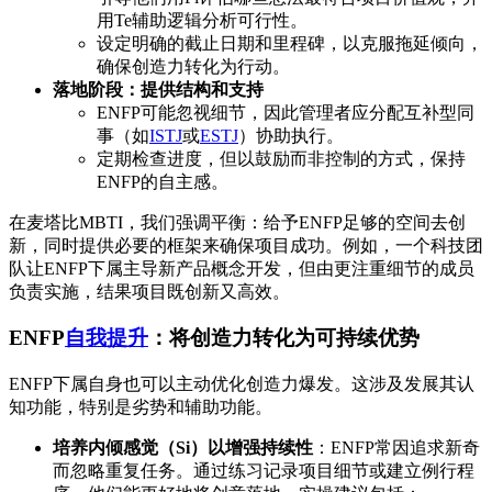
用Te辅助逻辑分析可行性。
设定明确的截止日期和里程碑，以克服拖延倾向，
确保创造力转化为行动。
落地阶段：提供结构和支持
ENFP可能忽视细节，因此管理者应分配互补型同
事（如
ISTJ
或
ESTJ
）协助执行。
定期检查进度，但以鼓励而非控制的方式，保持
ENFP的自主感。
在麦塔比MBTI，我们强调平衡：给予ENFP足够的空间去创
新，同时提供必要的框架来确保项目成功。例如，一个科技团
队让ENFP下属主导新产品概念开发，但由更注重细节的成员
负责实施，结果项目既创新又高效。
ENFP
自我提升
：将创造力转化为可持续优势
ENFP下属自身也可以主动优化创造力爆发。这涉及发展其认
知功能，特别是劣势和辅助功能。
培养内倾感觉（Si）以增强持续性
：ENFP常因追求新奇
而忽略重复任务。通过练习记录项目细节或建立例行程