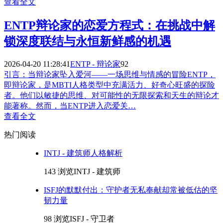
查看全文
ENTP辩论家的恋爱方程式：在挑战中解
锁深度联结与永恒新鲜感的机遇
2026-04-20 11:28:41
ENTP - 辩论家
92
引言：当辩论家坠入爱河——一场思维与情感的冒险ENTP，
即辩论家，是MBTI人格类型中充满活力、好奇心旺盛的探险
者。他们以敏捷的思维、对可能性的无限探索和天生的辩论才
能著称。然而，当ENTP进入恋爱关…
查看全文
热门阅读
INTJ - 建筑师人格解析
143 浏览
INTJ - 建筑师
ISFJ的默默付出：守护者无私奉献却常被低估的坚
韧力量
98 浏览
ISFJ - 守卫者