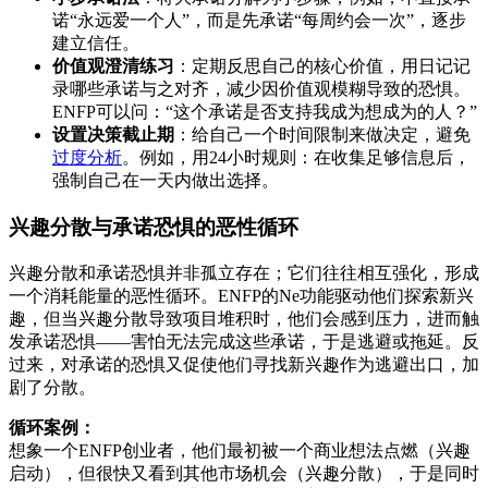
诺“永远爱一个人”，而是先承诺“每周约会一次”，逐步
建立信任。
价值观澄清练习
：定期反思自己的核心价值，用日记记
录哪些承诺与之对齐，减少因价值观模糊导致的恐惧。
ENFP可以问：“这个承诺是否支持我成为想成为的人？”
设置决策截止期
：给自己一个时间限制来做决定，避免
过度分析
。例如，用24小时规则：在收集足够信息后，
强制自己在一天内做出选择。
兴趣分散与承诺恐惧的恶性循环
兴趣分散和承诺恐惧并非孤立存在；它们往往相互强化，形成
一个消耗能量的恶性循环。ENFP的Ne功能驱动他们探索新兴
趣，但当兴趣分散导致项目堆积时，他们会感到压力，进而触
发承诺恐惧——害怕无法完成这些承诺，于是逃避或拖延。反
过来，对承诺的恐惧又促使他们寻找新兴趣作为逃避出口，加
剧了分散。
循环案例：
想象一个ENFP创业者，他们最初被一个商业想法点燃（兴趣
启动），但很快又看到其他市场机会（兴趣分散），于是同时