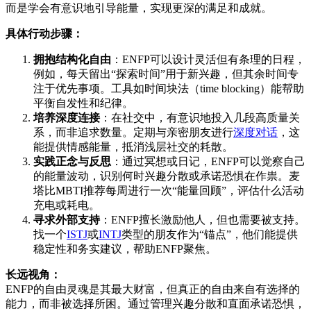
而是学会有意识地引导能量，实现更深的满足和成就。
具体行动步骤：
拥抱结构化自由
：ENFP可以设计灵活但有条理的日程，
例如，每天留出“探索时间”用于新兴趣，但其余时间专
注于优先事项。工具如时间块法（time blocking）能帮助
平衡自发性和纪律。
培养深度连接
：在社交中，有意识地投入几段高质量关
系，而非追求数量。定期与亲密朋友进行
深度对话
，这
能提供情感能量，抵消浅层社交的耗散。
实践正念与反思
：通过冥想或日记，ENFP可以觉察自己
的能量波动，识别何时兴趣分散或承诺恐惧在作祟。麦
塔比MBTI推荐每周进行一次“能量回顾”，评估什么活动
充电或耗电。
寻求外部支持
：ENFP擅长激励他人，但也需要被支持。
找一个
ISTJ
或
INTJ
类型的朋友作为“锚点”，他们能提供
稳定性和务实建议，帮助ENFP聚焦。
长远视角：
ENFP的自由灵魂是其最大财富，但真正的自由来自有选择的
能力，而非被选择所困。通过管理兴趣分散和直面承诺恐惧，