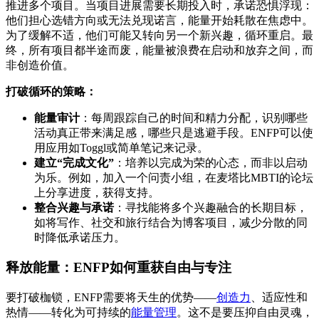
推进多个项目。当项目进展需要长期投入时，承诺恐惧浮现：
他们担心选错方向或无法兑现诺言，能量开始耗散在焦虑中。
为了缓解不适，他们可能又转向另一个新兴趣，循环重启。最
终，所有项目都半途而废，能量被浪费在启动和放弃之间，而
非创造价值。
打破循环的策略：
能量审计
：每周跟踪自己的时间和精力分配，识别哪些
活动真正带来满足感，哪些只是逃避手段。ENFP可以使
用应用如Toggl或简单笔记来记录。
建立“完成文化”
：培养以完成为荣的心态，而非以启动
为乐。例如，加入一个问责小组，在麦塔比MBTI的论坛
上分享进度，获得支持。
整合兴趣与承诺
：寻找能将多个兴趣融合的长期目标，
如将写作、社交和旅行结合为博客项目，减少分散的同
时降低承诺压力。
释放能量：ENFP如何重获自由与专注
要打破枷锁，ENFP需要将天生的优势——
创造力
、适应性和
热情——转化为可持续的
能量管理
。这不是要压抑自由灵魂，