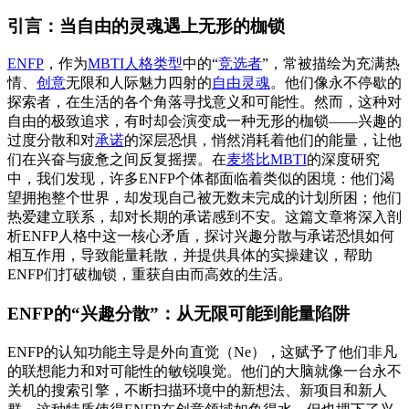
引言：当自由的灵魂遇上无形的枷锁
ENFP
，作为
MBTI人格类型
中的“
竞选者
”，常被描绘为充满热
情、
创意
无限和人际魅力四射的
自由灵魂
。他们像永不停歇的
探索者，在生活的各个角落寻找意义和可能性。然而，这种对
自由的极致追求，有时却会演变成一种无形的枷锁——兴趣的
过度分散和对
承诺
的深层恐惧，悄然消耗着他们的能量，让他
们在兴奋与疲惫之间反复摇摆。在
麦塔比MBTI
的深度研究
中，我们发现，许多ENFP个体都面临着类似的困境：他们渴
望拥抱整个世界，却发现自己被无数未完成的计划所困；他们
热爱建立联系，却对长期的承诺感到不安。这篇文章将深入剖
析ENFP人格中这一核心矛盾，探讨兴趣分散与承诺恐惧如何
相互作用，导致能量耗散，并提供具体的实操建议，帮助
ENFP们打破枷锁，重获自由而高效的生活。
ENFP的“兴趣分散”：从无限可能到能量陷阱
ENFP的认知功能主导是外向直觉（Ne），这赋予了他们非凡
的联想能力和对可能性的敏锐嗅觉。他们的大脑就像一台永不
关机的搜索引擎，不断扫描环境中的新想法、新项目和新人