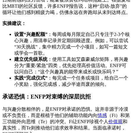
比MBTI的社区反馈，许多ENFP报告说，这种“启动-放弃”的
循环让他们感到精疲力竭，仿佛永远在奔跑却从未到达终点。
实操建议：
设置“兴趣配额”
：每周或每月限定自己只专注于2-3个核
心兴趣，用清单记录并定期回顾进度。例如，可以尝试
“30天挑战”，集中精力完成一个小项目，如写一篇短文
或学会一首歌。
建立优先级系统
：使用工具如艾森豪威尔矩阵，将兴趣
分为“重要/紧急”四类，优先处理高价值活动。ENFP可
以问自己：“这个兴趣真的能带来成长或快乐吗？”
实践“完成仪式”
：每完成一个任务或项目，给自己一个
小奖励，强化完成感，减少半途而废的倾向。
承诺恐惧：ENFP对束缚的深层抗拒
与兴趣分散相伴的，是ENFP对承诺的恐惧。这并非源于冷漠
或不负责任，而是根植于他们的辅助功能内向
情感
（Fi）和第
三功能外向思维（Te）的冲突。Fi让ENFP珍视个人
价值观
和
真实性，而Te则推动他们追求效率和结果。当面临承诺时，