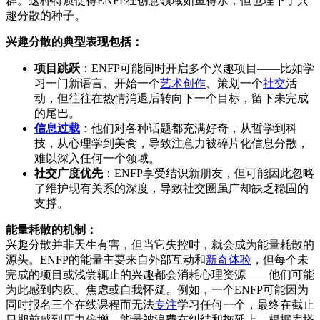
群。这种特质使得ENFP在创意领域如鱼得水，但也埋下了兴
趣分散的种子。
兴趣分散的典型表现包括：
项目跳跃
：ENFP可能同时开启多个兴趣项目——比如学
习一门新语言、开始一个
艺术创作
、策划一个
社交
活
动，但往往在热情消退后转向下一个目标，留下未完成
的尾巴。
信息过载
：他们对各种话题都充满好奇，从哲学到科
技，从心理学到美食，导致注意力被碎片化信息分散，
难以深入任何一个领域。
社交广度优先
：ENFP享受结识新朋友，但可能因此忽略
了维护现有关系的深度，导致社交圈虽广却缺乏稳固的
支撑。
能量耗散的机制：
兴趣分散并非天生有害，但当它失控时，就会成为能量耗散的
源头。ENFP的能量主要来自外部互动和
新奇体验
，但每个未
完成的项目或浅尝辄止的兴趣都会消耗心理资源——他们可能
为此感到内疚、焦虑或自我怀疑。例如，一个ENFP可能因为
同时报名三个在线课程而无法
专注
学习任何一个，最终在截止
日期前感到压力倍增，能量被浪费在纠结和拖延上。根据麦塔