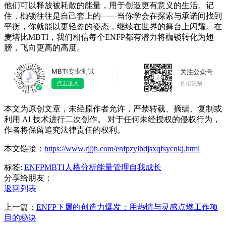
他们可以释放被耗散的能量，用于创造更有意义的生活。记
住，枷锁往往是自己套上的——当你学会在探索与承诺间找到
平衡，你就能以更轻盈的姿态，继续在世界的舞台上闪耀。在
麦塔比MBTI，我们相信每个ENFP都有潜力将枷锁转化为翅
膀，飞向更高的高度。
MBTI专业测试
关注公众号
长按识别
点击进入
本文为原创文章，未经原作者允许，严禁转载、摘编、复制或
利用 AI 技术进行二次创作。 对于任何未经授权的侵权行为，
作者将保留追究法律责任的权利。
本文链接：
https://www.rjjjh.com/enfpzylhdjsxqfsycnkj.html
标签:
ENFP
MBTI
人格分析
能量管理
自我成长
分享给朋友：
返回列表
上一篇：
ENFP下属的创造力爆发：用热情与灵感点燃工作项
目的秘诀