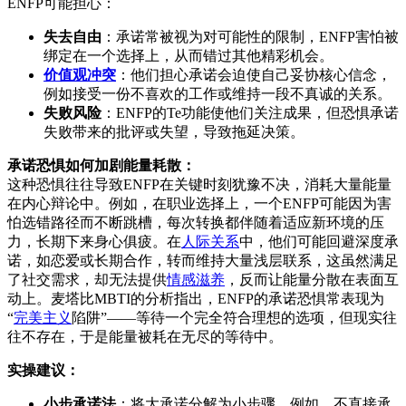
ENFP可能担心：
失去自由
：承诺常被视为对可能性的限制，ENFP害怕被
绑定在一个选择上，从而错过其他精彩机会。
价值观冲突
：他们担心承诺会迫使自己妥协核心信念，
例如接受一份不喜欢的工作或维持一段不真诚的关系。
失败风险
：ENFP的Te功能使他们关注成果，但恐惧承诺
失败带来的批评或失望，导致拖延决策。
承诺恐惧如何加剧能量耗散：
这种恐惧往往导致ENFP在关键时刻犹豫不决，消耗大量能量
在内心辩论中。例如，在职业选择上，一个ENFP可能因为害
怕选错路径而不断跳槽，每次转换都伴随着适应新环境的压
力，长期下来身心俱疲。在
人际关系
中，他们可能回避深度承
诺，如恋爱或长期合作，转而维持大量浅层联系，这虽然满足
了社交需求，却无法提供
情感滋养
，反而让能量分散在表面互
动上。麦塔比MBTI的分析指出，ENFP的承诺恐惧常表现为
“
完美主义
陷阱”——等待一个完全符合理想的选项，但现实往
往不存在，于是能量被耗在无尽的等待中。
实操建议：
小步承诺法
：将大承诺分解为小步骤，例如，不直接承