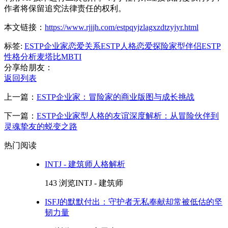
作者将保留追究法律责任的权利。
本文链接：
https://www.rjjjh.com/estpqyjzlagxzdtzyjyr.html
标签:
ESTP企业家恋爱关系
ESTP人格恋爱
探险家型伴侣
ESTP
性格分析
麦塔比MBTI
分享给朋友：
返回列表
上一篇：
ESTP企业家：冒险家的商业版图与成长挑战
下一篇：
ESTP企业家型人格的友谊深度解析：从冒险伙伴到
灵魂挚友的蜕变之路
热门阅读
INTJ - 建筑师人格解析
143 浏览
INTJ - 建筑师
ISFJ的默默付出：守护者无私奉献却常被低估的坚
韧力量