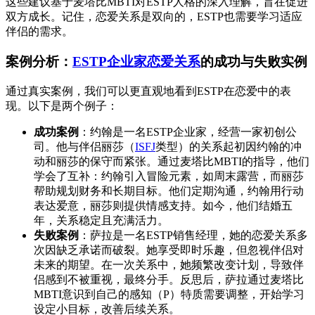
这些建议基于麦塔比MBTI对ESTP人格的深入理解，旨在促进
双方成长。记住，恋爱关系是双向的，ESTP也需要学习适应
伴侣的需求。
案例分析：
ESTP企业家恋爱关系
的成功与失败实例
通过真实案例，我们可以更直观地看到ESTP在恋爱中的表
现。以下是两个例子：
成功案例
：约翰是一名ESTP企业家，经营一家初创公
司。他与伴侣丽莎（
ISFJ
类型）的关系起初因约翰的冲
动和丽莎的保守而紧张。通过麦塔比MBTI的指导，他们
学会了互补：约翰引入冒险元素，如周末露营，而丽莎
帮助规划财务和长期目标。他们定期沟通，约翰用行动
表达爱意，丽莎则提供情感支持。如今，他们结婚五
年，关系稳定且充满活力。
失败案例
：萨拉是一名ESTP销售经理，她的恋爱关系多
次因缺乏承诺而破裂。她享受即时乐趣，但忽视伴侣对
未来的期望。在一次关系中，她频繁改变计划，导致伴
侣感到不被重视，最终分手。反思后，萨拉通过麦塔比
MBTI意识到自己的感知（P）特质需要调整，开始学习
设定小目标，改善后续关系。