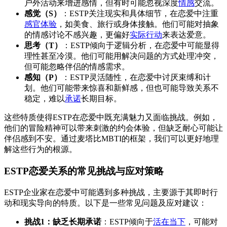
户外活动来增进感情，但有时可能忽视深度
情感
交流。
感觉（S）
：ESTP关注现实和具体细节，在恋爱中注重
感官体验
，如美食、旅行或身体接触。他们可能对抽象
的情感讨论不感兴趣，更偏好
实际行动
来表达爱意。
思考（T）
：ESTP倾向于逻辑分析，在恋爱中可能显得
理性甚至冷漠。他们可能用解决问题的方式处理冲突，
但可能忽略伴侣的情感需求。
感知（P）
：ESTP灵活随性，在恋爱中讨厌束缚和计
划。他们可能带来惊喜和新鲜感，但也可能导致关系不
稳定，难以
承诺
长期目标。
这些特质使得ESTP在恋爱中既充满魅力又面临挑战。例如，
他们的冒险精神可以带来刺激的约会体验，但缺乏耐心可能让
伴侣感到不安。通过麦塔比MBTI的框架，我们可以更好地理
解这些行为的根源。
ESTP恋爱关系的常见挑战与应对策略
ESTP企业家在恋爱中可能遇到多种挑战，主要源于其即时行
动和现实导向的特质。以下是一些常见问题及应对建议：
挑战1：缺乏长期承诺
：ESTP倾向于
活在当下
，可能对