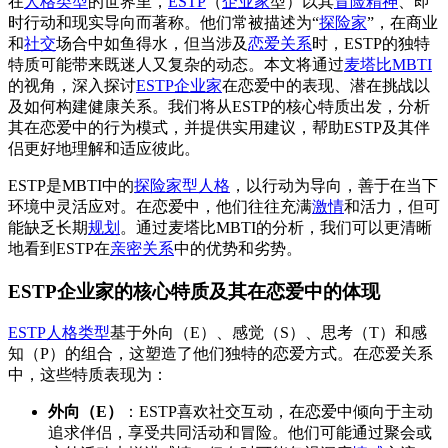
在
人格类型
的世界里，
ESTP
（
企业家
型）以其
冒险精神
、即
时行动和现实导向而著称。他们常被描述为“
探险家
”，在商业
和
社交
场合中如鱼得水，但当涉及
恋爱关系
时，ESTP的独特
特质可能带来既迷人又复杂的动态。本文将通过
麦塔比MBTI
的视角，深入探讨
ESTP企业家
在恋爱中的表现、潜在挑战以
及如何构建健康关系。我们将从ESTP的核心特质出发，分析
其在恋爱中的行为模式，并提供实用建议，帮助ESTP及其伴
侣更好地理解和适应彼此。
ESTP是MBTI中的
探险家型人格
，以行动为导向，善于在当下
环境中灵活应对。在恋爱中，他们往往充满
激情
和活力，但可
能缺乏长期
规划
。通过麦塔比MBTI的分析，我们可以更清晰
地看到ESTP在
亲密关系
中的优势和劣势。
ESTP企业家的核心特质及其在恋爱中的体现
ESTP人格类型
基于外向（E）、感觉（S）、思考（T）和感
知（P）的组合，这塑造了他们独特的恋爱方式。在恋爱关系
中，这些特质表现为：
外向（E）
：ESTP喜欢社交互动，在恋爱中倾向于主动
追求伴侣，享受共同活动和冒险。他们可能通过聚会或