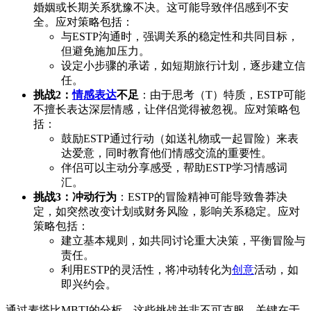
婚姻或长期关系犹豫不决。这可能导致伴侣感到不安
全。应对策略包括：
与ESTP沟通时，强调关系的稳定性和共同目标，
但避免施加压力。
设定小步骤的承诺，如短期旅行计划，逐步建立信
任。
挑战2：
情感表达
不足
：由于思考（T）特质，ESTP可能
不擅长表达深层情感，让伴侣觉得被忽视。应对策略包
括：
鼓励ESTP通过行动（如送礼物或一起冒险）来表
达爱意，同时教育他们情感交流的重要性。
伴侣可以主动分享感受，帮助ESTP学习情感词
汇。
挑战3：冲动行为
：ESTP的冒险精神可能导致鲁莽决
定，如突然改变计划或财务风险，影响关系稳定。应对
策略包括：
建立基本规则，如共同讨论重大决策，平衡冒险与
责任。
利用ESTP的灵活性，将冲动转化为
创意
活动，如
即兴约会。
通过麦塔比MBTI的分析，这些挑战并非不可克服。关键在于