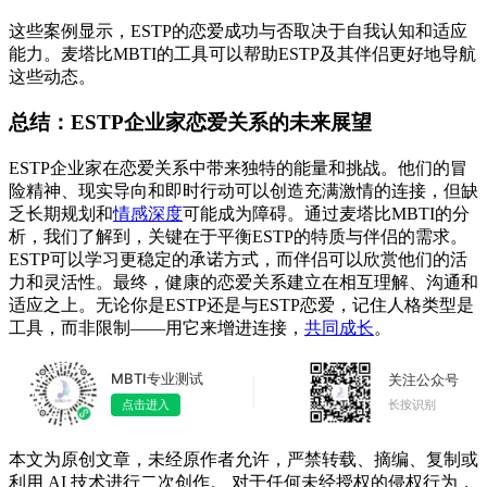
这些案例显示，ESTP的恋爱成功与否取决于自我认知和适应
能力。麦塔比MBTI的工具可以帮助ESTP及其伴侣更好地导航
这些动态。
总结：ESTP企业家恋爱关系的未来展望
ESTP企业家在恋爱关系中带来独特的能量和挑战。他们的冒
险精神、现实导向和即时行动可以创造充满激情的连接，但缺
乏长期规划和
情感深度
可能成为障碍。通过麦塔比MBTI的分
析，我们了解到，关键在于平衡ESTP的特质与伴侣的需求。
ESTP可以学习更稳定的承诺方式，而伴侣可以欣赏他们的活
力和灵活性。最终，健康的恋爱关系建立在相互理解、沟通和
适应之上。无论你是ESTP还是与ESTP恋爱，记住人格类型是
工具，而非限制——用它来增进连接，
共同成长
。
MBTI专业测试
关注公众号
长按识别
点击进入
本文为原创文章，未经原作者允许，严禁转载、摘编、复制或
利用 AI 技术进行二次创作。 对于任何未经授权的侵权行为，