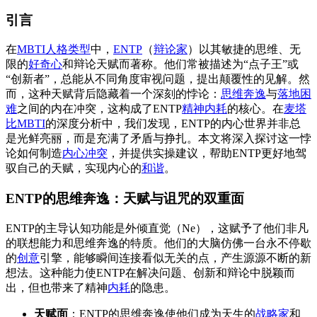
引言
在
MBTI人格类型
中，
ENTP
（
辩论家
）以其敏捷的思维、无
限的
好奇心
和辩论天赋而著称。他们常被描述为“点子王”或
“创新者”，总能从不同角度审视问题，提出颠覆性的见解。然
而，这种天赋背后隐藏着一个深刻的悖论：
思维奔逸
与
落地困
难
之间的内在冲突，这构成了ENTP
精神内耗
的核心。在
麦塔
比MBTI
的深度分析中，我们发现，ENTP的内心世界并非总
是光鲜亮丽，而是充满了矛盾与挣扎。本文将深入探讨这一悖
论如何制造
内心冲突
，并提供实操建议，帮助ENTP更好地驾
驭自己的天赋，实现内心的
和谐
。
ENTP的思维奔逸：天赋与诅咒的双重面
ENTP的主导认知功能是外倾直觉（Ne），这赋予了他们非凡
的联想能力和思维奔逸的特质。他们的大脑仿佛一台永不停歇
的
创意
引擎，能够瞬间连接看似无关的点，产生源源不断的新
想法。这种能力使ENTP在解决问题、创新和辩论中脱颖而
出，但也带来了精神
内耗
的隐患。
天赋面
：ENTP的思维奔逸使他们成为天生的
战略家
和