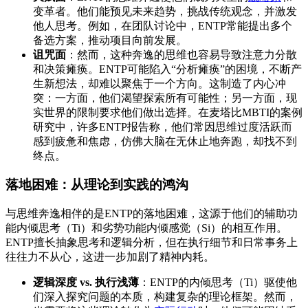
变革者。他们能预见未来趋势，挑战传统观念，并激发
他人思考。例如，在团队讨论中，ENTP常能提出多个
备选方案，推动项目向前发展。
诅咒面
：然而，这种奔逸的思维也容易导致注意力分散
和决策瘫痪。ENTP可能陷入“分析瘫痪”的困境，不断产
生新想法，却难以聚焦于一个方向。这制造了内心冲
突：一方面，他们渴望探索所有可能性；另一方面，现
实世界的限制要求他们做出选择。在麦塔比MBTI的案例
研究中，许多ENTP报告称，他们常因思维过度活跃而
感到疲惫和焦虑，仿佛大脑在无休止地奔跑，却找不到
终点。
落地困难：从理论到实践的鸿沟
与思维奔逸相伴的是ENTP的落地困难，这源于他们的辅助功
能内倾思考（Ti）和劣势功能内倾感觉（Si）的相互作用。
ENTP擅长抽象思考和逻辑分析，但在执行细节和日常事务上
往往力不从心，这进一步加剧了精神内耗。
逻辑深度 vs. 执行浅薄
：ENTP的内倾思考（Ti）驱使他
们深入探究问题的本质，构建复杂的理论框架。然而，