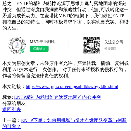
总之，ENTP的精神内耗悖论源于思维奔逸与落地困难的深刻
冲突，但通过深度自我洞察和策略性行动，他们可以转化这一
矛盾为成长动力。在麦塔比MBTI的框架下，我们鼓励ENTP
拥抱自己的独特性，同时积极寻求平衡，以实现更充实、和谐
的人生。
MBTI专业测试
关注公众号
长按识别
点击进入
本文为原创文章，未经原作者允许，严禁转载、摘编、复制或
利用 AI 技术进行二次创作。 对于任何未经授权的侵权行为，
作者将保留追究法律责任的权利。
本文链接：
https://www.rjjjh.com/entpjsnhdblswbyyldkn.html
标签:
ENTP
精神内耗
思维奔逸
落地困难
内心冲突
分享给朋友：
返回列表
上一篇：
ENTP下属：如何用机智与辩才点燃团队变革与创新
的引擎？