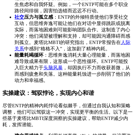
生焦虑和自我怀疑。例如，一个ENTP可能在多个职业
路径间徘徊，因害怕选错而迟迟不行动。
社交
压力与孤立感
：ENTP的外倾特质使他们享受社交
互动，但思维奔逸可能让他们在对话中显得跳跃或脱离
实际，而落地困难则可能影响团队合作。这制造了内心
冲突：他们渴望被理解和支持，却可能因沟通障碍而感
到孤立。麦塔比MBTI的研究指出，ENTP常报告在
人际
关系
中感到“格格不入”，这加剧了精神内耗。
能量耗竭循环
：思维奔逸消耗大量心理能量，而落地困
难导致成果有限，这形成一个恶性循环。ENTP可能投
入巨大精力于
头脑风暴
，却因执行不力而收获甚微，从
而感到疲惫和失落。这种能量耗蚀进一步削弱了他们的
动力和幸福感。
实操建议：驾驭悖论，实现内心和谐
尽管ENTP的精神内耗悖论看似棘手，但通过自我认知和策略
调整，他们可以驾驭这一冲突，实现更平衡的生活。以下是一
些基于麦塔比MBTI深度洞察的实操建议，帮助ENTP减少内
耗，发挥潜能。