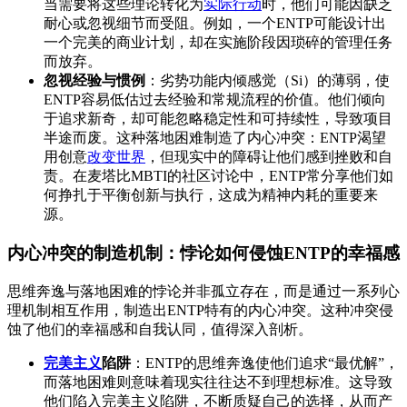
当需要将这些理论转化为
实际行动
时，他们可能因缺乏
耐心或忽视细节而受阻。例如，一个ENTP可能设计出
一个完美的商业计划，却在实施阶段因琐碎的管理任务
而放弃。
忽视经验与惯例
：劣势功能内倾感觉（Si）的薄弱，使
ENTP容易低估过去经验和常规流程的价值。他们倾向
于追求新奇，却可能忽略稳定性和可持续性，导致项目
半途而废。这种落地困难制造了内心冲突：ENTP渴望
用创意
改变世界
，但现实中的障碍让他们感到挫败和自
责。在麦塔比MBTI的社区讨论中，ENTP常分享他们如
何挣扎于平衡创新与执行，这成为精神内耗的重要来
源。
内心冲突的制造机制：悖论如何侵蚀ENTP的幸福感
思维奔逸与落地困难的悖论并非孤立存在，而是通过一系列心
理机制相互作用，制造出ENTP特有的内心冲突。这种冲突侵
蚀了他们的幸福感和自我认同，值得深入剖析。
完美主义
陷阱
：ENTP的思维奔逸使他们追求“最优解”，
而落地困难则意味着现实往往达不到理想标准。这导致
他们陷入完美主义陷阱，不断质疑自己的选择，从而产