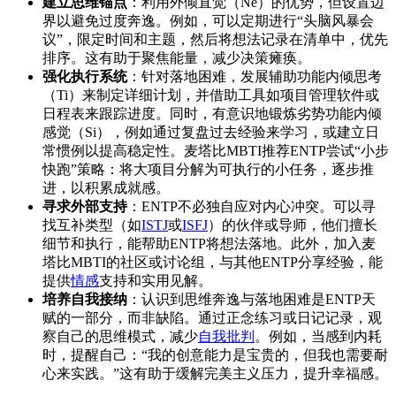
建立思维锚点
：利用外倾直觉（Ne）的优势，但设置边
界以避免过度奔逸。例如，可以定期进行“头脑风暴会
议”，限定时间和主题，然后将想法记录在清单中，优先
排序。这有助于聚焦能量，减少决策瘫痪。
强化执行系统
：针对落地困难，发展辅助功能内倾思考
（Ti）来制定详细计划，并借助工具如项目管理软件或
日程表来跟踪进度。同时，有意识地锻炼劣势功能内倾
感觉（Si），例如通过复盘过去经验来学习，或建立日
常惯例以提高稳定性。麦塔比MBTI推荐ENTP尝试“小步
快跑”策略：将大项目分解为可执行的小任务，逐步推
进，以积累成就感。
寻求外部支持
：ENTP不必独自应对内心冲突。可以寻
找互补类型（如
ISTJ
或
ISFJ
）的伙伴或导师，他们擅长
细节和执行，能帮助ENTP将想法落地。此外，加入麦
塔比MBTI的社区或讨论组，与其他ENTP分享经验，能
提供
情感
支持和实用见解。
培养自我接纳
：认识到思维奔逸与落地困难是ENTP天
赋的一部分，而非缺陷。通过正念练习或日记记录，观
察自己的思维模式，减少
自我批判
。例如，当感到内耗
时，提醒自己：“我的创意能力是宝贵的，但我也需要耐
心来实践。”这有助于缓解完美主义压力，提升幸福感。