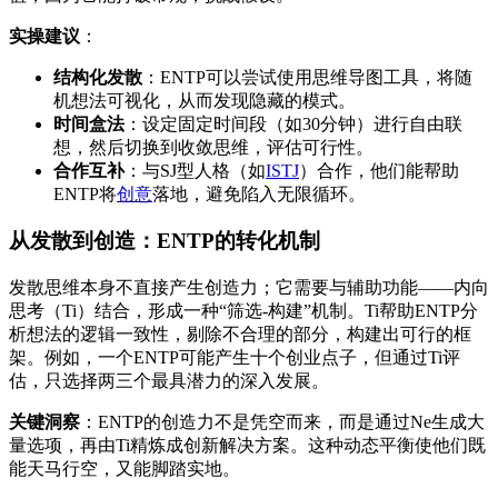
实操建议
：
结构化发散
：ENTP可以尝试使用思维导图工具，将随
机想法可视化，从而发现隐藏的模式。
时间盒法
：设定固定时间段（如30分钟）进行自由联
想，然后切换到收敛思维，评估可行性。
合作互补
：与SJ型人格（如
ISTJ
）合作，他们能帮助
ENTP将
创意
落地，避免陷入无限循环。
从发散到创造：ENTP的转化机制
发散思维本身不直接产生创造力；它需要与辅助功能——内向
思考（Ti）结合，形成一种“筛选-构建”机制。Ti帮助ENTP分
析想法的逻辑一致性，剔除不合理的部分，构建出可行的框
架。例如，一个ENTP可能产生十个创业点子，但通过Ti评
估，只选择两三个最具潜力的深入发展。
关键洞察
：ENTP的创造力不是凭空而来，而是通过Ne生成大
量选项，再由Ti精炼成创新解决方案。这种动态平衡使他们既
能天马行空，又能脚踏实地。