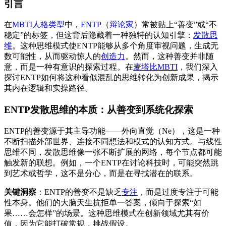
引言
在
MBTI人格类型
中，
ENTP
（
辩论家
）常被贴上“善变”或“不
稳定”的标签，但这背后隐藏着一种独特的认知引擎：
发散思
维
。这种思维模式使ENTP能够从多个角度审视问题，生成无
数可能性，从而驱动惊人的
创造力
。然而，这种善变并非随
意，而是一种有意识的探索过程。在
麦塔比MBTI
，我们深入
探讨ENTP如何将这种看似混乱的思维转化为创新成果，揭示
其内在逻辑和实操路径。
ENTP发散思维的本质：从善变到系统化探索
ENTP的善变源于其主导功能——外向直觉（Ne），这是一种
不断扫描外部世界、连接不同想法和模式的认知方式。与线性
思维不同，发散思维像一张不断扩展的网络，每个节点都可能
触发新的联想。例如，一个ENTP在讨论科技时，可能突然跳
到艺术或哲学，这不是分心，而是在寻找潜在的联系。
关键洞察
：ENTP的善变不是缺乏
专注
，而是过度专注于可能
性本身。他们的大脑天生抗拒单一答案，倾向于探索“如
果……会怎样”的场景。这种思维模式在创新领域尤其有价
值，因为它能打破常规，挑战假设。