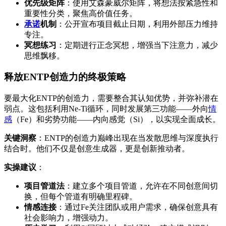
优先级矩阵
：使用艾森豪威尔矩阵，将想法按紧急性和
重要性分类，聚焦高价值任务。
承诺
机制
：公开宣布项目截止日期，利用外部压力维持
专注。
冥想练习
：定期进行正念冥想，增强当下注意力，减少
思维飘移。
释放ENTP创造力的终极策略
要最大化ENTP的创造力，需要整合其认知优势，并弥补潜在
弱点。这包括利用Ne-Ti循环，同时发展第三功能——外向
情
感
（Fe）和劣势功能——内向感觉（Si），以实现全面成长。
关键洞察
：ENTP的创造力巅峰出现在当发散思维与深度执行
结合时。他们不仅是创意生成器，更是创新推动者。
实操建议
：
项目管道法
：建立多个项目管道，允许在不同创意间切
换，但每个管道有明确里程碑。
情感连接
：通过Fe关注团队或用户需求，确保创意具有
社会影响力，增强动力。