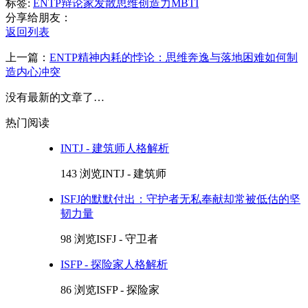
标签:
ENTP
辩论家
发散思维
创造力
MBTI
分享给朋友：
返回列表
上一篇：
ENTP精神内耗的悖论：思维奔逸与落地困难如何制
造内心冲突
没有最新的文章了…
热门阅读
INTJ - 建筑师人格解析
143 浏览
INTJ - 建筑师
ISFJ的默默付出：守护者无私奉献却常被低估的坚
韧力量
98 浏览
ISFJ - 守卫者
ISFP - 探险家人格解析
86 浏览
ISFP - 探险家