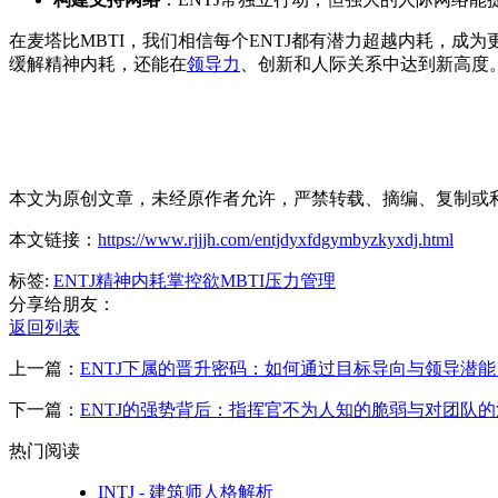
在麦塔比MBTI，我们相信每个ENTJ都有潜力超越内耗，成
缓解精神内耗，还能在
领导力
、创新和人际关系中达到新高度
本文为原创文章，未经原作者允许，严禁转载、摘编、复制或利
本文链接：
https://www.rjjjh.com/entjdyxfdgymbyzkyxdj.html
标签:
ENTJ
精神内耗
掌控欲
MBTI
压力管理
分享给朋友：
返回列表
上一篇：
ENTJ下属的晋升密码：如何通过目标导向与领导潜
下一篇：
ENTJ的强势背后：指挥官不为人知的脆弱与对团队
热门阅读
INTJ - 建筑师人格解析