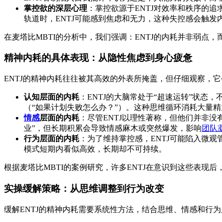
掌控欲的深层心理
：掌控欲源于ENTJ对效率和秩序的
轨道时，ENTJ可能感到焦虑和无力，这种失控感会触
在麦塔比MBTI的分析中，我们强调：ENTJ的内耗并非弱点
精神内耗的具体表现：从隐性焦虑到身心疲惫
ENTJ的精神内耗往往被其高效的外表所掩盖，但仔细观察，
认知层面的内耗
：ENTJ的大脑常处于“超速运转”状态，
（“如果计划失败怎么办？”）。这种思维循环消耗大量
情感
层面的内耗
：尽管ENTJ以理性著称，但他们并非
业”，但长期积累会导致情感麻木或突然爆发，影响
团队
行为层面的内耗
：为了维持掌控感，ENTJ可能陷入微
模式短期内看似高效，长期却不可持续。
根据麦塔比MBTI的案例研究，许多ENTJ在意识到这些表现
实操缓解策略：从思维调整到行为改变
缓解ENTJ的精神内耗需要系统性方法，结合思维、情感和行