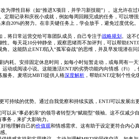
）改为弹性目标（如“推进X项目，并学习新技能”）。这允许在过
。定期记录和庆祝小成就，例如每周回顾完成的任务，可以增强
结果来自20%的努力。在非关键任务上，学会放手，避免过度优化。
如，将日常运营交给可靠团队成员，自己专注于
战略规划
。这不
性。每天花10分钟静坐，观察思绪而不加评判，可以帮助ENT
角。这能防止ENTJ陷入“孤军奋战”的思维，并及早发现潜在问
加剧内耗。安排固定休息时间，如每小时短暂走动，或每周有一
运动或阅读小说。这能激活ENTJ的劣势功能内向情感（Fi）
服务。麦塔比MBTI提供人格
深度解析
，帮助ENTJ定制个性化
为更可持续的优势。通过自我觉察和持续实践，ENTJ可以发展出
他们可以从“事必躬亲”的领导者转型为“赋能型”领袖。这不仅减
有事务，来扩大影响力。
更好地理解自己的
价值观
和情感需求。这有助于设定更符合内心真
感。
提供情感支持和实用建议。主动与理解MBTI的同伴交流，如参与