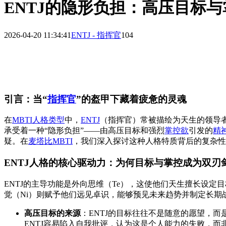
ENTJ的隐形负担：高压目标
2026-04-20 11:34:41
ENTJ - 指挥官
104
引言：当“
指挥官
”的盔甲下藏着疲惫的灵魂
在
MBTI人格类型
中，
ENTJ
（指挥官）常被描绘为天生的领导
承受着一种“隐形负担”——由高压目标和强烈
掌控欲
引发的
精
疑。在
麦塔比MBTI
，我们深入探讨这种人格特质背后的复杂性
ENTJ人格的核心驱动力：为何目标与掌控成为双刃
ENTJ的主导功能是外向思维（Te），这使他们天生擅长设
觉（Ni）则赋予他们远见卓识，能够预见未来趋势并制定长期
高压目标的来源
：ENTJ的目标往往不是随意的愿望，
ENTJ容易陷入自我批评，认为这是个人能力的失败，