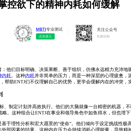
与掌控欲下的精神内耗如何缓解
MBTI
专业测试
关注公众号
长按识别
点击进入
者：他们目标明确、决策果断、善于组织，仿佛永远精力充沛地驱
神内耗
。这种
内耗
并非简单的压力，而是一种深层的心理疲惫，
，帮助ENTJ们不仅理解自己的优势，更学会缓解内在的冲突，
剑
定目标、制定计划并高效执行。他们的大脑就像一台精密的机器，
战略。这种组合让ENTJ在事业和领导角色中如鱼得水，但也埋
而是基于理性分析和宏大愿景的“使命”。他们倾向于设定挑战性
而非外部因素的结果。这种内在压力会持续消耗心理能量，导致精