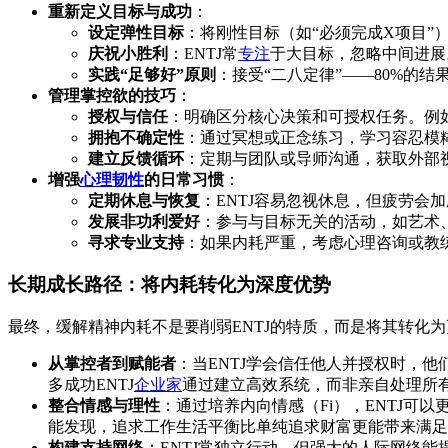
重新定义目标与成功
：
设定弹性目标
：将刚性目标（如“必须完成X项目”
庆祝小胜利
：ENTJ常
专注
于大目标，忽略中间进展
实践“足够好”原则
：接受“二八定律”——80%的
管理掌控欲的技巧
：
授权与信任
：明确区分核心决策和可授权任务。例
拥抱不确定性
：通过冥想或正念练习，学习容忍模糊
建立反馈循环
：定期与团队或导师沟通，获取外部视
增强
心理韧性
的日常习惯
：
定期休息与恢复
：ENTJ容易忽视休息，但疲劳会
发展非功利爱好
：参与与目标无关的活动，如艺术、
寻求专业支持
：如果内耗严重，考虑心理咨询或教练
长期成长路径：将内耗转化为深度优势
最终，缓解精神内耗不是要削弱ENTJ的特质，而是将其转化
从掌控者到赋能者
：当ENTJ学会信任他人并授权时，
多成功ENTJ
企业家
通过建立高效系统，而非亲自处理所
整合情感与理性
：通过培养内向情感（Fi），ENTJ可以
能发现，追求工作生活平衡比单纯追求财富更能带来满足
构建支持网络
：ENTJ常独立行动，但强大的人际网络能