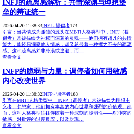
INFJ的疏离感解析：共情深渊与理想堡
垒的辩证统一
2026-04-20 11:38:33
INFJ - 提倡者
173
引言：当共情成为孤独的源头在MBTI人格类型中，INFJ（提
倡者）常被描绘为神秘而深邃的灵魂——他们拥有超凡的共情
能力，能轻易洞察他人情感，却又总带着一种挥之不去的疏离
感。这种疏离感并非冷漠或逃避，而…
查看全文
INFP的脆弱与力量：调停者如何用敏感
内心改变世界
2026-04-20 11:38:32
INFP - 调停者
188
引言在MBTI人格类型中，INFP（调停者）常被描绘为理想主
义者、梦想家，他们拥有丰富的内心世界和强烈的价值观。然
而，这种人格类型往往伴随着一种深刻的脆弱性——对冲突的
敏感、对批评的过度反应，以及对现…
查看全文